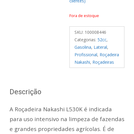
clientes)
como
5.00
de 5, com
baseado em
Fora de estoque
avaliações de
clientes
SKU:
100008446
Categorias:
52cc
,
Gasolina
,
Lateral
,
Profissional
,
Roçadeira
Nakashi
,
Roçadeiras
Descrição
A Roçadeira Nakashi L530K é indicada
para uso intensivo na limpeza de fazendas
e grandes propriedades agrícolas. É de