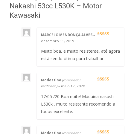
Nakashi 53cc L530K – Motor
Kawasaki
MARCELO MENDONÇA ALVES
–
Avaliação
5
dezembro 11, 2019
de 5
Muito boa, e muito resistente, até agora
está sendo ótima para trabalhar
Modestino
(comprador
Avaliação
5
verificado)
–
maio 17, 2020
de 5
17/05 /20 Boa noite! Máquina nakashi
L530k , muito resistente recomendo a
todos excelente.
Modestino
(comprador