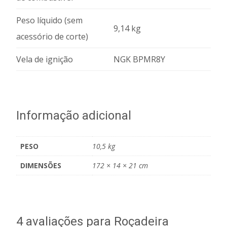
Peso líquido (sem
9,14 kg
acessório de corte)
Vela de ignição
NGK BPMR8Y
Informação adicional
PESO
10,5 kg
DIMENSÕES
172 × 14 × 21 cm
4 avaliações para
Roçadeira