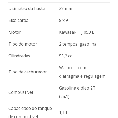
Diâmetro da haste
28 mm
Eixo cardã
8 x 9
Motor
Kawasaki TJ 053 E
Tipo do motor
2 tempos, gasolina
Cilindradas
53,2 cc
Walbro – com
Tipo de carburador
diafragma e regulagem
Gasolina e óleo 2T
Combustível
(25:1)
Capacidade do tanque
1,1 L
de combustível