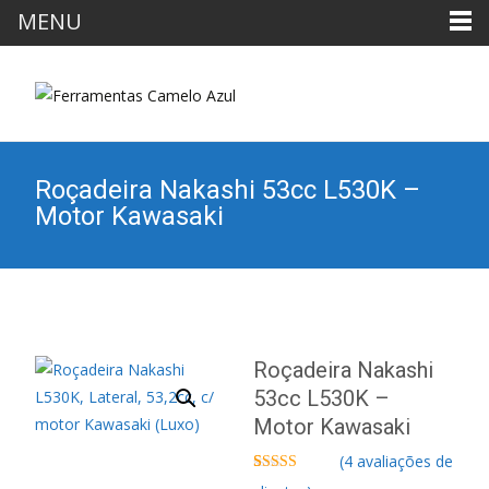
MENU
Roçadeira Nakashi 53cc L530K –
Motor Kawasaki
Roçadeira Nakashi
53cc L530K –
Motor Kawasaki
(
4
avaliações de
Avaliado
4