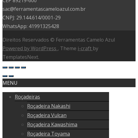
CEP 89219-600
sac@ferramentascameloazul.com.br
CNPJ: 29.144.614/
0001-29
WhatsApp: 41991325428
Direitos Reservados © Ferramentas Camelo Azul
Powered by WordPress
, Theme
i-craft
by
TemplatesNext.
MENU
Roçadeiras
Roçadeira Nakashi
Roçadeira Vulcan
Roçadeira Kawashima
Roçadeira Toyama