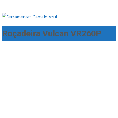
Roçadeira Vulcan VR260P