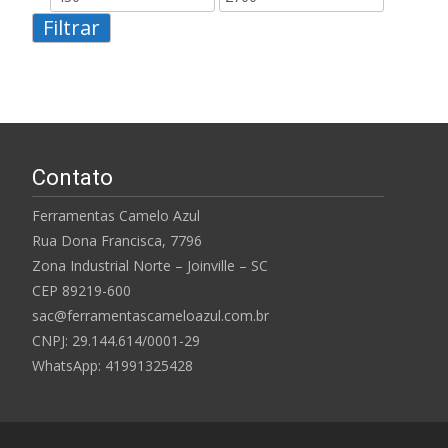
Filtrar
mínimo
máximo
Contato
Ferramentas Camelo Azul
Rua Dona Francisca, 7796
Zona Industrial Norte – Joinville – SC
CEP 89219-600
sac@ferramentascameloazul.com.br
CNPJ: 29.144.614/
0001-29
WhatsApp: 41991325428