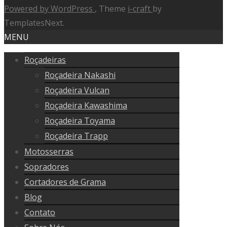
Powered by WordPress
, Theme
i-craft
by
TemplatesNext.
MENU
Roçadeiras
Roçadeira Nakashi
Roçadeira Vulcan
Roçadeira Kawashima
Roçadeira Toyama
Roçadeira Trapp
Motosserras
Sopradores
Cortadores de Grama
Blog
Contato