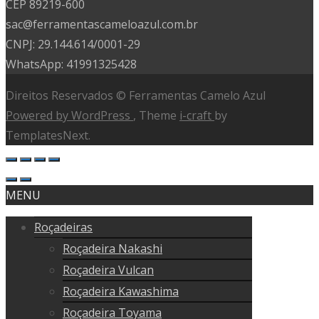
CEP 89219-600
sac@ferramentascameloazul.com.br
CNPJ: 29.144.614/
0001-29
WhatsApp: 41991325428
Direitos Reservados © Ferramentas Camelo Azul
Powered by WordPress
, Theme
i-craft
by
TemplatesNext.
MENU
Roçadeiras
Roçadeira Nakashi
Roçadeira Vulcan
Roçadeira Kawashima
Roçadeira Toyama