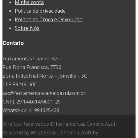
Minha conta
Política de privacidade
Política de Troca e Devolução
Sobre Nós
Contato
Ferramentas Camelo Azul
Rua Dona Francisca, 7796
Zona Industrial Norte – Joinville – SC
CEP 89219-600
sac@ferramentascameloazul.com.br
CNPJ: 29.144.614/
0001-29
WhatsApp: 41991325428
Direitos Reservados © Ferramentas Camelo Azul
Powered by WordPress
, Theme
i-craft
by