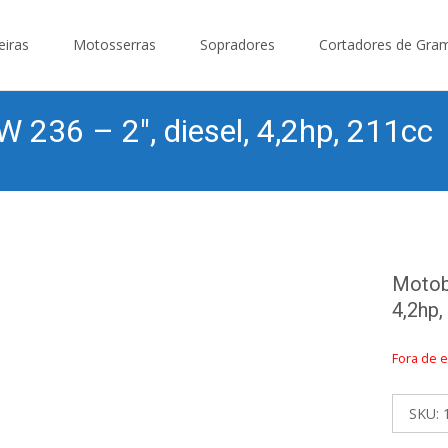
eiras
Motosserras
Sopradores
Cortadores de Gra
36 – 2″, diesel, 4,2hp, 211cc
Motob
4,2hp,
Fora de 
SKU: