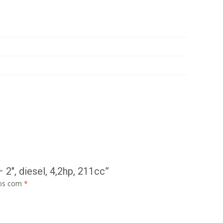
″, diesel, 4,2hp, 211cc”
dos com
*