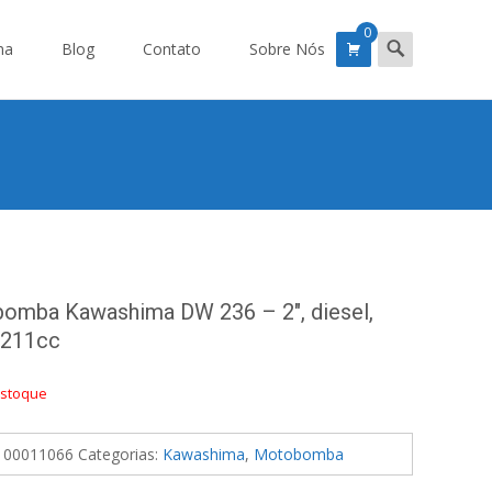
0
Search
ma
Blog
Contato
Sobre Nós
for:
omba Kawashima DW 236 – 2″, diesel,
 211cc
estoque
100011066
Categorias:
Kawashima
,
Motobomba