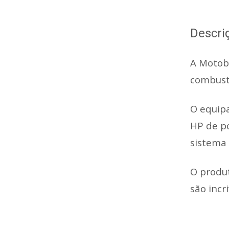
Descri
A Motob
combustí
O equipa
HP de po
sistema 
O produt
são incr