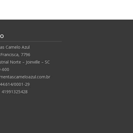
to
as Camelo Azul
Francisca, 7796
trial Norte – Joinville – SC
9-600
mentascameloazul.com.br
44.614/
0001-29
: 41991325428