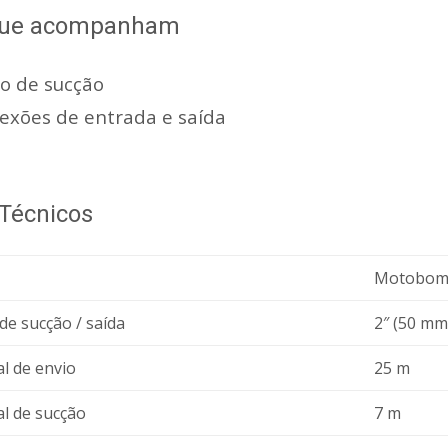
 que acompanham
ro de sucção
exões de entrada e saída
Técnicos
Motobomba
de sucção / saída
2″ (50 mm
al de envio
25 m
al de sucção
7 m