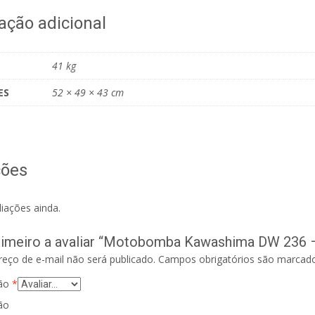
ação adicional
41 kg
ES
52 × 49 × 43 cm
ções
iações ainda.
rimeiro a avaliar “Motobomba Kawashima DW 236 – 2
eço de e-mail não será publicado.
Campos obrigatórios são marca
ção
*
ão