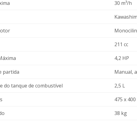
xima
30 m³/h
Kawashim
otor
Monocilind
211 cc
 Máxima
4,2 HP
e partida
Manual, a
e do tanque de combustível
2,5 L
s
475 x 400
do
38 kg