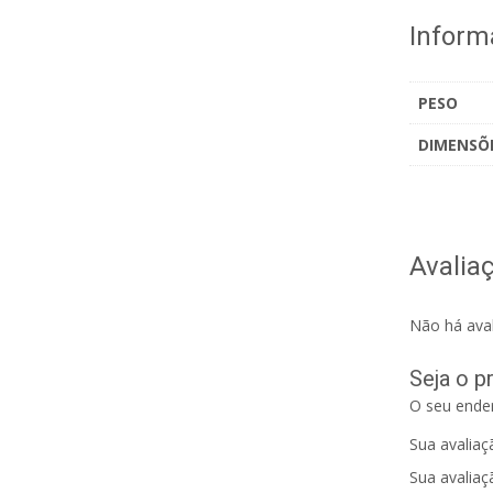
Inform
PESO
DIMENSÕ
Avalia
Não há aval
Seja o p
O seu ender
Sua avalia
Sua avaliaç