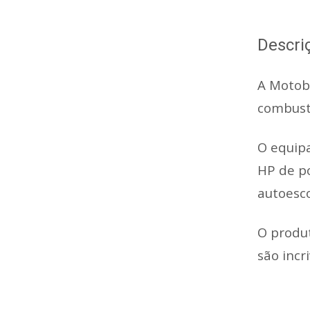
Descri
A Motob
combustí
O equipa
HP de po
autoesc
O produt
são incr