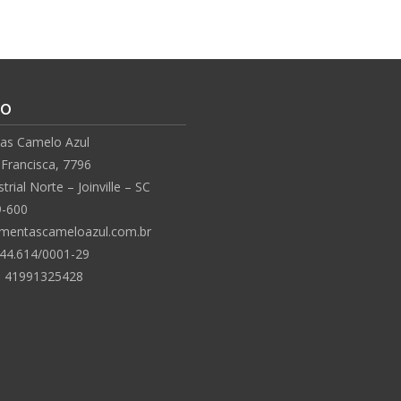
to
as Camelo Azul
Francisca, 7796
trial Norte – Joinville – SC
9-600
mentascameloazul.com.br
44.614/
0001-29
: 41991325428