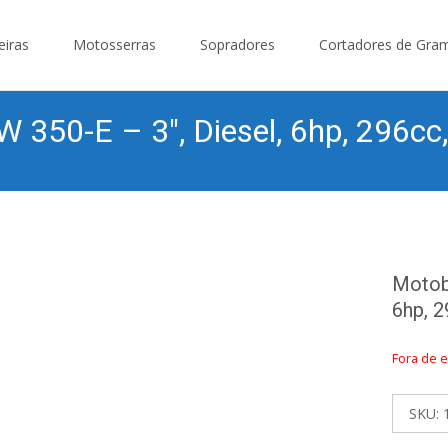
eiras
Motosserras
Sopradores
Cortadores de Gra
0-E – 3″, Diesel, 6hp, 296cc, 
Motob
6hp, 2
Fora de 
SKU: