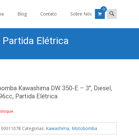
0
Search
ma
Blog
Contato
Sobre Nós
for:
Partida Elétrica
omba Kawashima DW 350-E – 3″, Diesel,
96cc, Partida Elétrica
estoque
100011078
Categorias:
Kawashima
,
Motobomba