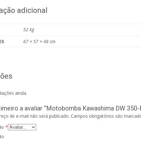
ação adicional
52 kg
ES
67 × 57 × 48 cm
ções
iações ainda.
rimeiro a avaliar “Motobomba Kawashima DW 350-E – 
eço de e-mail não será publicado.
Campos obrigatórios são marca
ção
*
ão