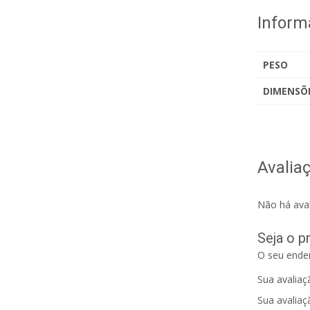
Inform
PESO
DIMENSÕ
Avalia
Não há aval
Seja o p
O seu ender
Sua avalia
Sua avaliaç