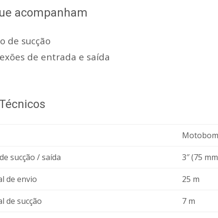
 que acompanham
ro de sucção
exões de entrada e saída
Técnicos
Motobomba
de sucção / saída
3″ (75 mm
al de envio
25 m
al de sucção
7 m