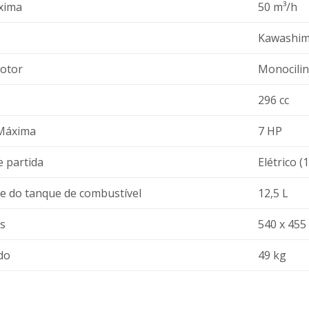
xima
50 m³/h
Kawashim
otor
Monocilind
296 cc
 Máxima
7 HP
e partida
Elétrico 
e do tanque de combustível
12,5 L
s
540 x 455
do
49 kg