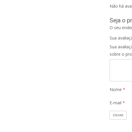
Não há aval
Seja o p
O seu ender
Sua avalia
Sua avaliaç
sobre o pr
Nome
*
E-mail
*