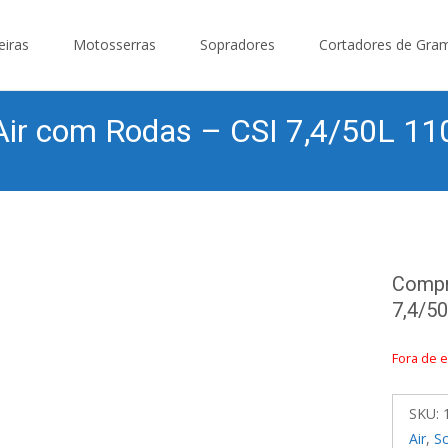
eiras
Motosserras
Sopradores
Cortadores de Gra
 Air com Rodas – CSI 7,4/50L 1
Compr
7,4/5
Fora de 
SKU:
Air
,
Sc