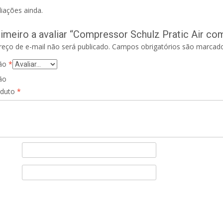
iações ainda.
rimeiro a avaliar “Compressor Schulz Pratic Air c
eço de e-mail não será publicado.
Campos obrigatórios são marca
ção
*
ão
oduto
*