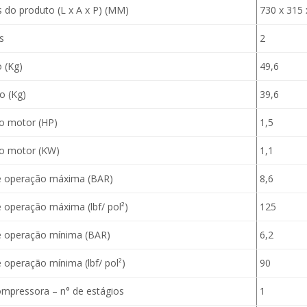
do produto (L x A x P) (MM)
730 x 315 
s
2
 (Kg)
49,6
o (Kg)
39,6
o motor (HP)
1,5
o motor (KW)
1,1
 operação máxima (BAR)
8,6
 operação máxima (lbf/ pol²)
125
 operação mínima (BAR)
6,2
operação mínima (lbf/ pol²)
90
mpressora – n° de estágios
1