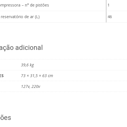
mpressora – n° de pistões
1
eservatório de ar (L)
46
ação adicional
39,6 kg
ES
73 × 31,5 × 63 cm
127v, 220v
ções