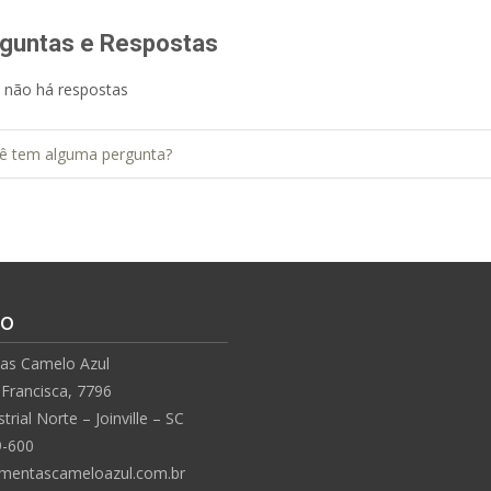
guntas e Respostas
 não há respostas
to
as Camelo Azul
Francisca, 7796
trial Norte – Joinville – SC
9-600
mentascameloazul.com.br