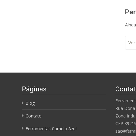
Per
Ainda
Páginas
Conta
Ferrament
Blog
Rua Dona 
Contato
Zona Indus
CEP 8921
Ferramentas Camelo Azul
sac@ferra