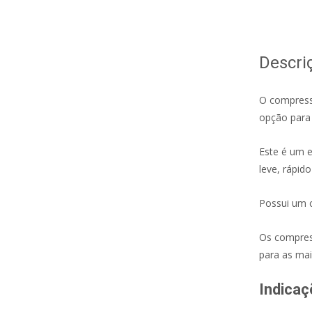
Descri
O compress
opção para 
Este é um e
leve, rápido
Possui um 
Os compress
para as mai
Indicaç