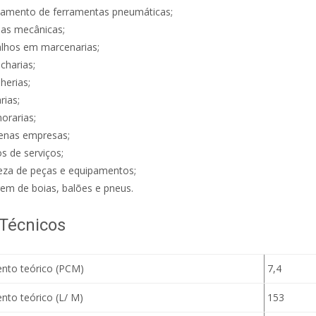
namento de ferramentas pneumáticas;
nas mecânicas;
lhos em marcenarias;
charias;
lherias;
rias;
orarias;
enas empresas;
s de serviços;
za de peças e equipamentos;
gem de boias, balões e pneus.
Técnicos
to teórico (PCM)
7,4
to teórico (L/ M)
153