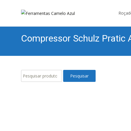
Skip
to
Roçad
content
Compressor Schulz Pratic
Pesquisar
Pesquisar
por: