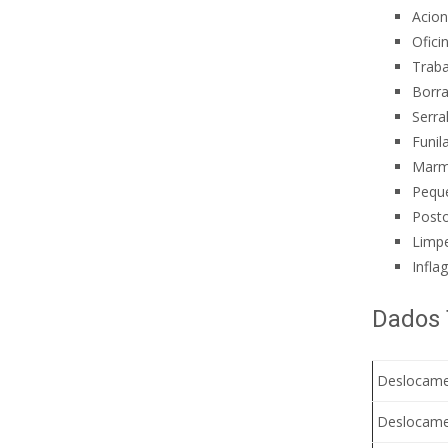
Acio
Ofici
Traba
Borra
Serra
Funila
Marm
Pequ
Posto
Limpe
Infla
Dados 
Deslocamen
Deslocamen