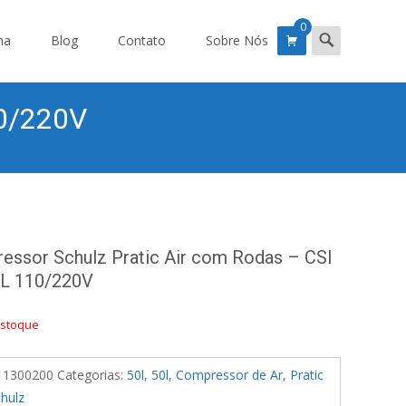
0
Search
ma
Blog
Contato
Sobre Nós
for:
10/220V
essor Schulz Pratic Air com Rodas – CSI
0L 110/220V
estoque
11300200
Categorias:
50l
,
50l
,
Compressor de Ar
,
Pratic
hulz