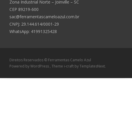
Zona Industrial Norte – Joinville – SC
CEP 89219-600
sac@ferramentascameloazul.com.br
CNPJ: 29.144.614/
0001-29
WhatsApp: 41991325428
Direitos Reservados © Ferramentas Camelo Azul
Powered by WordPress
, Theme
i-craft
by TemplatesNext.