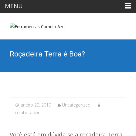
MENU
Roçadeira Terra é Boa?
janeiro 29, 2019
Uncategorized
colaborador
Você está em dúvida se a roçadeira Terra