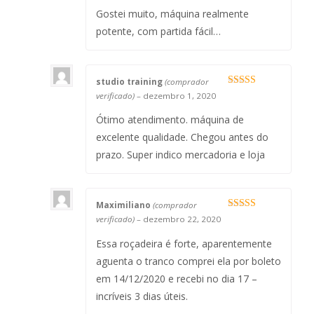
Avaliação
5
de 5
Gostei muito, máquina realmente
potente, com partida fácil…
studio training
(comprador
Avaliação
5
verificado)
–
dezembro 1, 2020
de 5
Ótimo atendimento. máquina de
excelente qualidade. Chegou antes do
prazo. Super indico mercadoria e loja
Maximiliano
(comprador
Avaliação
verificado)
–
dezembro 22, 2020
4
de 5
Essa roçadeira é forte, aparentemente
aguenta o tranco comprei ela por boleto
em 14/12/2020 e recebi no dia 17 –
incríveis 3 dias úteis.