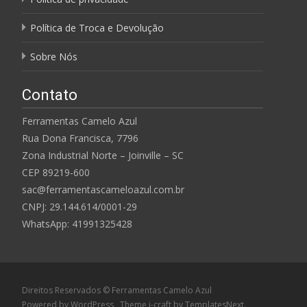
Política de Troca e Devolução
Sobre Nós
Contato
Ferramentas Camelo Azul
Rua Dona Francisca, 7796
Zona Industrial Norte – Joinville – SC
CEP 89219-600
sac@ferramentascameloazul.com.br
CNPJ: 29.144.614/
0001-29
WhatsApp: 41991325428
Direitos Reservados © Ferramentas Camelo Azul
Powered by WordPress
, Theme
i-craft
by TemplatesNext.