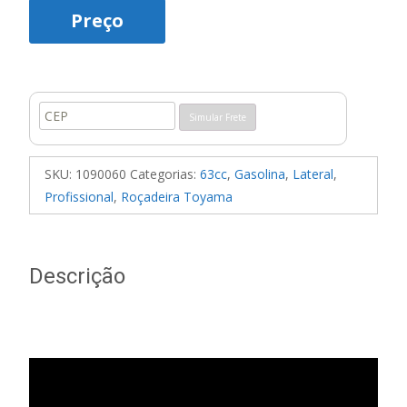
de 5, com
Preço
baseado em
avaliações
de clientes
Simular Frete
SKU:
1090060
Categorias:
63cc
,
Gasolina
,
Lateral
,
Profissional
,
Roçadeira Toyama
Descrição