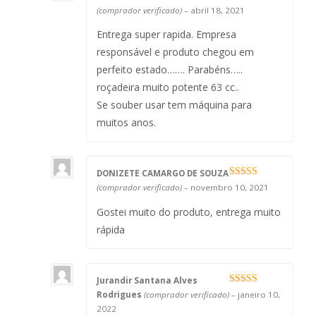
Avaliação
5
(comprador verificado)
–
abril 18, 2021
de 5
Entrega super rapida. Empresa
responsável e produto chegou em
perfeito estado……. Parabéns…..
roçadeira muito potente 63 cc..
Se souber usar tem máquina para
muitos anos.
DONIZETE CAMARGO DE SOUZA
Avaliação
5
(comprador verificado)
–
novembro 10, 2021
de 5
Gostei muito do produto, entrega muito
rápida
Jurandir Santana Alves
Avaliação
5
Rodrigues
(comprador verificado)
–
janeiro 10,
de 5
2022