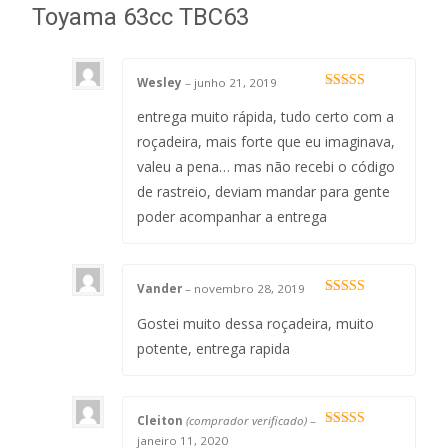
Toyama 63cc TBC63
Wesley
–
junho 21, 2019
Avaliação
4
de 5
entrega muito rápida, tudo certo com a
roçadeira, mais forte que eu imaginava,
valeu a pena… mas não recebi o código
de rastreio, deviam mandar para gente
poder acompanhar a entrega
Vander
–
novembro 28, 2019
Avaliação
5
de 5
Gostei muito dessa roçadeira, muito
potente, entrega rapida
Cleiton
(comprador verificado)
–
Avaliação
5
janeiro 11, 2020