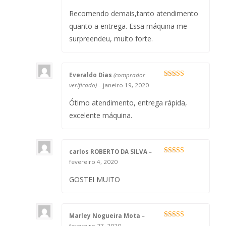
de 5
Recomendo demais,tanto atendimento
quanto a entrega. Essa máquina me
surpreendeu, muito forte.
Everaldo Dias
(comprador
Avaliação
5
verificado)
–
janeiro 19, 2020
de 5
Ótimo atendimento, entrega rápida,
excelente máquina.
carlos ROBERTO DA SILVA
–
Avaliação
fevereiro 4, 2020
4
de 5
GOSTEI MUITO
Marley Nogueira Mota
–
Avaliação
5
fevereiro 27, 2020