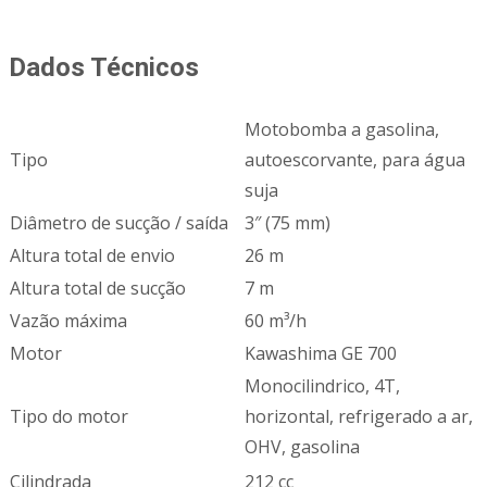
Dados Técnicos
Motobomba a gasolina,
Tipo
autoescorvante, para água
suja
Diâmetro de sucção / saída
3″ (75 mm)
Altura total de envio
26 m
Altura total de sucção
7 m
Vazão máxima
60 m³/h
Motor
Kawashima GE 700
Monocilindrico, 4T,
Tipo do motor
horizontal, refrigerado a ar,
OHV, gasolina
Cilindrada
212 cc