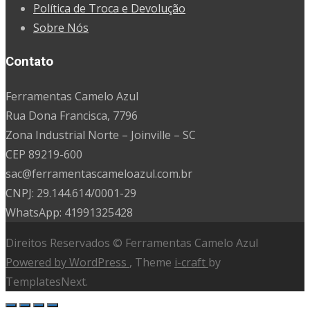
Política de Troca e Devolução
Sobre Nós
Contato
Ferramentas Camelo Azul
Rua Dona Francisca, 7796
Zona Industrial Norte – Joinville – SC
CEP 89219-600
sac@ferramentascameloazul.com.br
CNPJ: 29.144.614/
0001-29
WhatsApp: 41991325428
Direitos Reservados © Ferramentas Camelo Azul
Powered by WordPress
, Theme
i-craft
by
TemplatesNext.