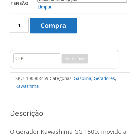
TENSÃO
Limpar
Gerador
Compra
Kawashima
GG
R
1500
-
Simular Frete
1500W
quantidade
SKU:
100008469
Categorias:
Gasolina
,
Geradores
,
Kawashima
Descrição
O Gerador Kawashima GG 1500, movido a