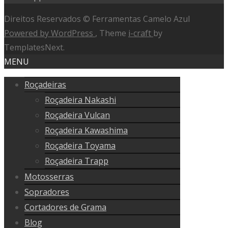
Direitos Reservados © Ferramentas Camelo Azul
Powered by WordPress
, Theme
i-craft
by
TemplatesNext.
MENU
Roçadeiras
Roçadeira Nakashi
Roçadeira Vulcan
Roçadeira Kawashima
Roçadeira Toyama
Roçadeira Trapp
Motosserras
Sopradores
Cortadores de Grama
Blog