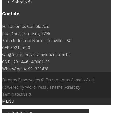
Sobre Nós
Contato
Ferramentas Camelo Azul
Rua Dona Francisca, 7796
Zona Industrial Norte – Joinville – SC
CEP 89219-600
sac@ferramentascameloazul.com.br
CNPJ: 29.144.614/
0001-29
WhatsApp: 41991325428
Direitos Reservados © Ferramentas Camelo Azul
Powered by WordPress
, Theme
i-craft
by
TemplatesNext.
MENU
Roçadeiras