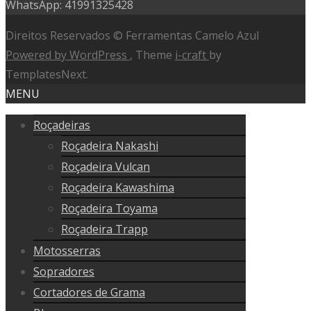
WhatsApp: 41991325428
Direitos Reservados © Ferramentas Camelo Azul
Powered by WordPress
, Theme
i-craft
by
TemplatesNext.
MENU
Roçadeiras
Roçadeira Nakashi
Roçadeira Vulcan
Roçadeira Kawashima
Roçadeira Toyama
Roçadeira Trapp
Motosserras
Sopradores
Cortadores de Grama